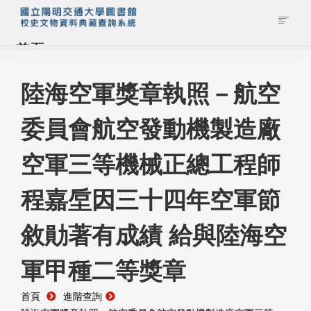
首頁
藏品查詢
陸海空軍獎章執照－航空
委員會航空發動機製造廠
校史館簡介
空軍三等機械正總工程師
藏品清單全覽
程嘉垕因三十四年空軍節
資料調閱申請
敘勛著有成績 給與陸海空
管理者登入
軍甲種二等獎章
首頁
進階查詢