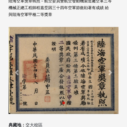
陸海空軍獎章執照－航空委員會航空發動機製造廠空軍三等
機械正總工程師程嘉垕因三十四年空軍節敘勛著有成績 給
與陸海空軍甲種二等獎章
Previous
Next
典藏地：
交大校區