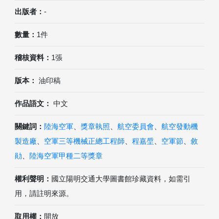
出版者：
-
數量：
1件
稽核資料：
1張
版本：
油印稿
作品語文：
中文
關鍵詞：
陸海空軍
、
獎章執照
、
航空委員會
、
航空發動機
製造廠
、
空軍三等機械正總工程師
、
程嘉垕
、
空軍節
、
敘
勛
、
陸海空軍甲種二等獎章
權利聲明：
國立陽明交通大學圖書館珍藏資料，如需引
用，請註明來源。
取用權：
開放