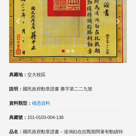
Previous
Next
典藏地：
交大校區
說明：
國民政府勳章證書 勝字第二二九號
資料類型：
稽憑資料
典藏號：
101-0103-004-138
品名：
國民政府勳章證書－淩鴻勛在抗戰期間著有勳績特