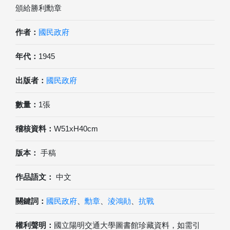
頒給勝利勳章
作者：
國民政府
年代：
1945
出版者：
國民政府
數量：
1張
稽核資料：
W51xH40cm
版本：
手稿
作品語文：
中文
關鍵詞：
國民政府
、
勳章
、
淩鴻勛
、
抗戰
權利聲明：
國立陽明交通大學圖書館珍藏資料，如需引