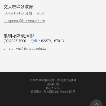
交大校區發展館
(03)571-2121
分機：
52629
sc.specol@lib.nycu.edu.tw
陽明校區憶.空間
(02)2826-7000
分機：
62279、67013
ymarchive@lib.nycu.edu.tw
©
2021
國立陽明交通大學 校史文物典藏
隱私權政策
造訪人次：0
維運廠商：
聖傑國際數位科技有限公司