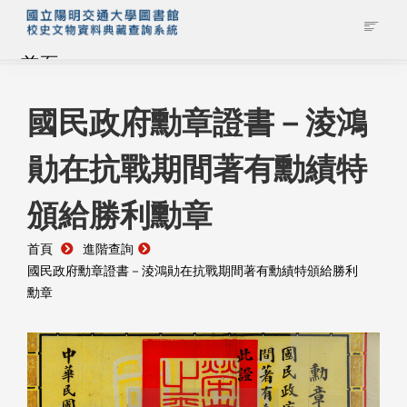
首頁
藏品查詢
國民政府勳章證書－淩鴻
勛在抗戰期間著有勳績特
校史館簡介
頒給勝利勳章
藏品清單全覽
首頁
進階查詢
資料調閱申請
國民政府勳章證書－淩鴻勛在抗戰期間著有勳績特頒給勝利
勳章
管理者登入