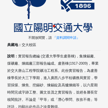
Previous
Next
不開放閱覽，請
『資料調閱申請』
典藏地：
交大校區
說明：
實習報告總編 (交通大學學生盧善棟)，集煉錫廠、
煤礦廠、煉鐵廠三部報告編成。盧善棟(1917-2009)，畢業
於交大唐山工程學院礦冶工程系。此份實習報告，為盧善
棟學長於大三下學期，進入廣西八步平桂礦務局實習，學
習採煤、煉焦、挖錫砂、煉錫錠及高爐煉鐵等，以六星期
時間完成字跡工整、圖文並茂之實習報告，並經各層長官
核閱批評。不論是「甲等」或「潛心學問、孜孜不倦」等
評語，均顯出此作品之珍貴難得。