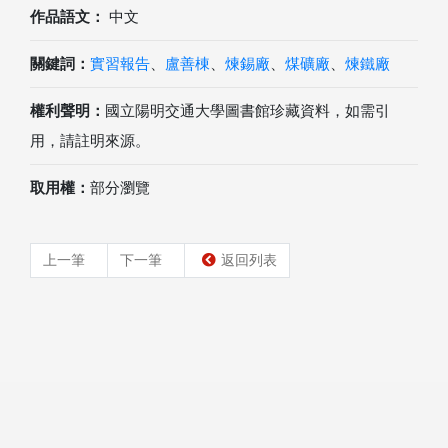
作品語文：
中文
關鍵詞：
實習報告
、
盧善棟
、
煉錫廠
、
煤礦廠
、
煉鐵廠
權利聲明：
國立陽明交通大學圖書館珍藏資料，如需引
用，請註明來源。
取用權：
部分瀏覽
上一筆
下一筆
返回列表