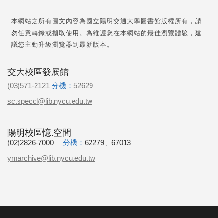
本網站之所有圖文內容為國立陽明交通大學圖書館版權所有，請
勿任意轉錄或擷取使用。為維護您在本網站的最佳瀏覽體驗，建
議您主動升級瀏覽器到最新版本。
交大校區發展館
(03)571-2121
分機：
52629
sc.specol@lib.nycu.edu.tw
陽明校區憶.空間
(02)2826-7000
分機：
62279、67013
ymarchive@lib.nycu.edu.tw