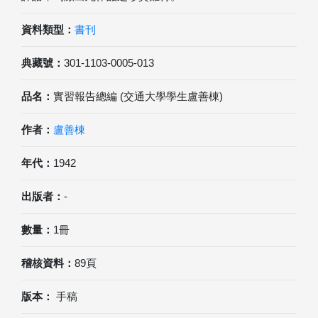
資料類型：
書刊
典藏號：
301-1103-0005-013
品名：
實習報告總編 (交通大學學生盧善棟)
作者：
盧善棟
年代：
1942
出版者：
-
數量：
1冊
稽核資料：
89頁
版本：
手稿