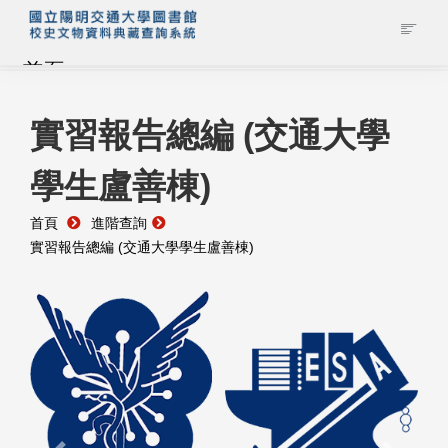
首頁
藏品查詢
實習報告總編 (交通大學
學生盧善棟)
校史館簡介
首頁
進階查詢
藏品清單全覽
實習報告總編 (交通大學學生盧善棟)
資料調閱申請
管理者登入