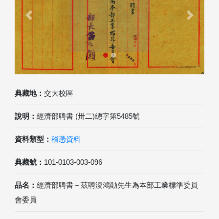
Previous
Next
典藏地：
交大校區
說明：
經濟部聘書 (卅二)總字第5485號
資料類型：
稽憑資料
典藏號：
101-0103-003-096
品名：
經濟部聘書－茲聘淩鴻勛先生為本部工業標準委員
會委員