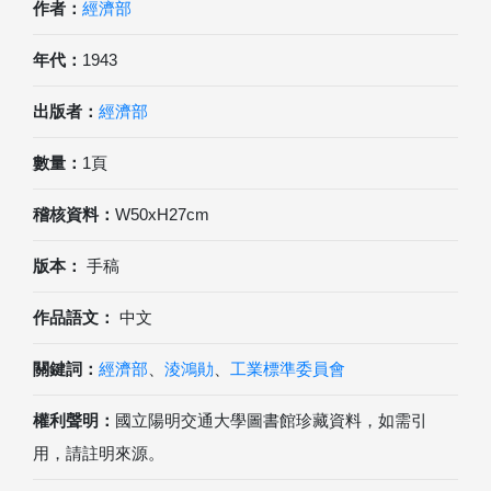
作者：
經濟部
年代：
1943
出版者：
經濟部
數量：
1頁
稽核資料：
W50xH27cm
版本：
手稿
作品語文：
中文
關鍵詞：
經濟部
、
淩鴻勛
、
工業標準委員會
權利聲明：
國立陽明交通大學圖書館珍藏資料，如需引
用，請註明來源。