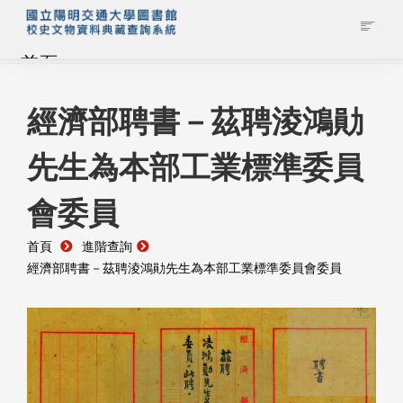
首頁
藏品查詢
經濟部聘書－茲聘淩鴻勛
先生為本部工業標準委員
校史館簡介
會委員
藏品清單全覽
首頁
進階查詢
資料調閱申請
經濟部聘書－茲聘淩鴻勛先生為本部工業標準委員會委員
管理者登入