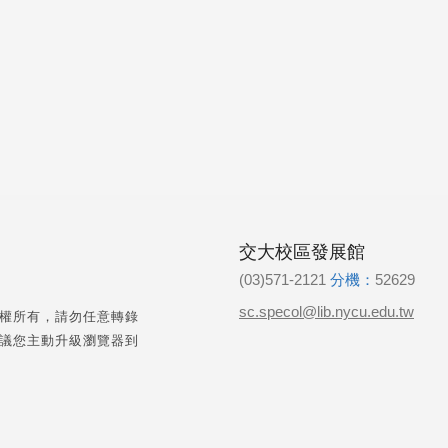
交大校區發展館
(03)571-2121
分機：
52629
sc.specol@lib.nycu.edu.tw
權所有，請勿任意轉錄
議您主動升級瀏覽器到