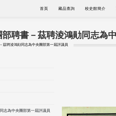
首頁
藏品查詢
校史館簡介
團部聘書－茲聘淩鴻勛同志為
－茲聘淩鴻勛同志為中央團部第一屆評議員
同志為中央團部第一屆評議員