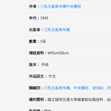
作者：
三民主義青年團中央團部
年代：
1943
出版者：
三民主義青年團
數量：
1張
稽核資料：
W41xH33cm
版本：
手稿
作品語文：
中文
關鍵詞：
三民主義青年團
、
中央團部
、
淩鴻勛
、
評
權利聲明：
國立陽明交通大學圖書館珍藏資料，如