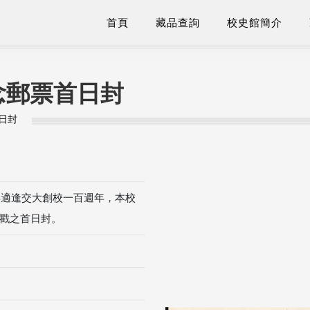
首頁
藏品查詢
校史館簡介
念郵票首日封
日封
年適逢交大創校一百週年，本校
戳之首日封。