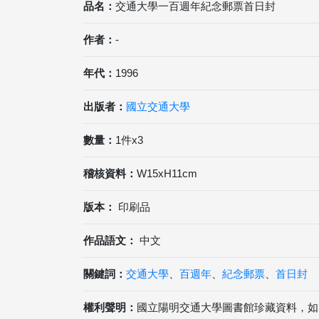
品名：
交通大學一百週年紀念郵票首日封
作者：
-
年代：
1996
出版者：
國立交通大學
數量：
1件x3
稽核資料：
W15xH11cm
版本：
印刷品
作品語文：
中文
關鍵詞：
交通大學
、
百週年
、
紀念郵票
、
首日封
權利聲明：
國立陽明交通大學圖書館珍藏資料，如