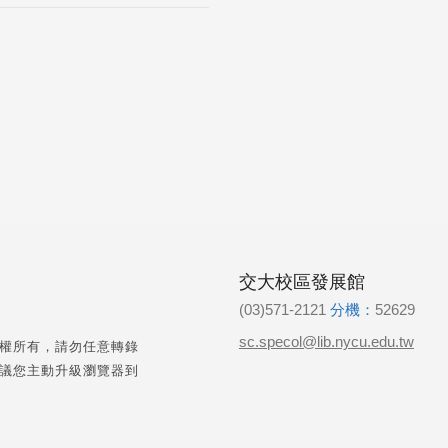
交大校區發展館
(03)571-2121
分機：
52629
sc.specol@lib.nycu.edu.tw
權所有，請勿任意轉錄
議您主動升級瀏覽器到