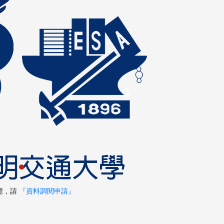
Next
覽，請
『資料調閱申請』