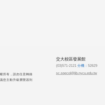
交大校區發展館
(03)571-2121
分機：
52629
sc.specol@lib.nycu.edu.tw
權所有，請勿任意轉錄
議您主動升級瀏覽器到