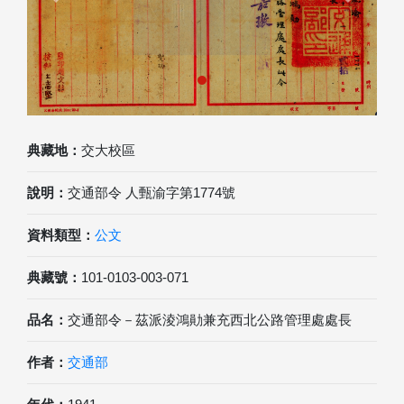
典藏地：
交大校區
說明：
交通部令 人甄渝字第1774號
資料類型：
公文
典藏號：
101-0103-003-071
品名：
交通部令－茲派淩鴻勛兼充西北公路管理處處長
作者：
交通部