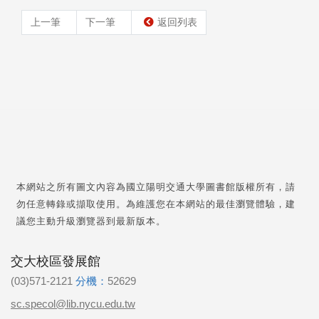
上一筆
下一筆
返回列表
本網站之所有圖文內容為國立陽明交通大學圖書館版權所有，請
勿任意轉錄或擷取使用。為維護您在本網站的最佳瀏覽體驗，建
議您主動升級瀏覽器到最新版本。
交大校區發展館
(03)571-2121
分機：
52629
sc.specol@lib.nycu.edu.tw