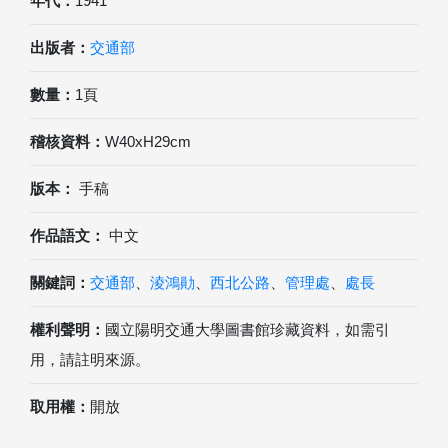
年代：
1941
出版者：
交通部
數量：
1頁
稽核資料：
W40xH29cm
版本：
手稿
作品語文：
中文
關鍵詞：
交通部
、
淩鴻勛
、
西北公路
、
管理處
、
處長
權利聲明：
國立陽明交通大學圖書館珍藏資料，如需引
用，請註明來源。
取用權：
開放