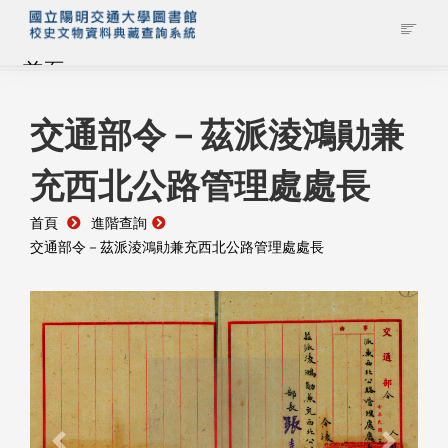
首頁
藏品查詢
交通部令－茲派淩鴻勛兼
充西北公路管理處處長
校史館簡介
首頁
進階查詢
藏品清單全覽
交通部令－茲派淩鴻勛兼充西北公路管理處處長
資料調閱申請
管理者登入
Previous
Next