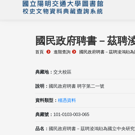
國民政府聘書－茲聘
首頁
進階查詢
國民政府聘書－茲聘淩鴻勛為
典藏地：
交大校區
說明：
國民政府聘書 聘字第二一號
資料類型：
稽憑資料
典藏號：
101-0103-003-065
品名：
國民政府聘書－茲聘淩鴻勛為國立中央研究