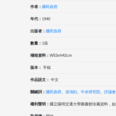
作者：
國民政府
年代：
1940
出版者：
國民政府
數量：
1張
稽核資料：
W53xH42cm
版本：
手稿
作品語文：
中文
關鍵詞：
國民政府
、
淩鴻勛
、
中央研究院
、
評議會
權利聲明：
國立陽明交通大學圖書館珍藏資料，如