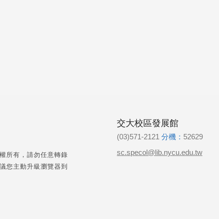
交大校區發展館
(03)571-2121
分機：
52629
sc.specol@lib.nycu.edu.tw
權所有，請勿任意轉錄
議您主動升級瀏覽器到