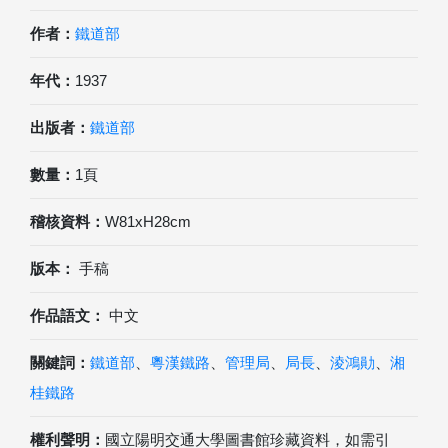
作者：
鐵道部
年代：
1937
出版者：
鐵道部
數量：
1頁
稽核資料：
W81xH28cm
版本：
手稿
作品語文：
中文
關鍵詞：
鐵道部
、
粵漢鐵路
、
管理局
、
局長
、
淩鴻勛
、
湘
桂鐵路
權利聲明：
國立陽明交通大學圖書館珍藏資料，如需引