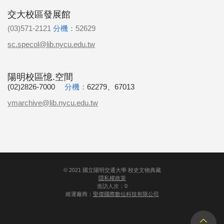
交大校區發展館
(03)571-2121
分機：
52629
sc.specol@lib.nycu.edu.tw
陽明校區憶.空間
(02)2826-7000
分機：
62279、67013
ymarchive@lib.nycu.edu.tw
©
2021
國立陽明交通大學 校史文物典藏
隱私權政策
造訪人次：0
維運廠商：
聖傑國際數位科技有限公司