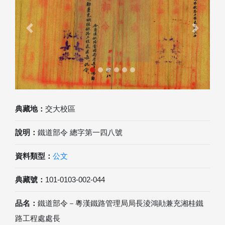
Previous
Next
典藏地：
交大校區
說明：
鐵道部令 總字第一四八號
資料類型：
公文
典藏號：
101-0103-002-044
品名：
鐵道部令－粵漢鐵路管理局局長淩鴻勛兼充湘桂鐵
路工程處處長