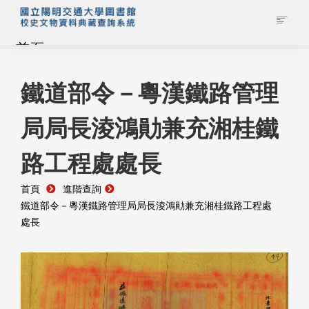
首頁
藏品查詢
鐵道部令－粵漢鐵路管理
局局長淩鴻勛兼充湘桂鐵
校史館簡介
路工程處處長
藏品清單全覽
首頁
進階查詢
資料調閱申請
鐵道部令－粵漢鐵路管理局局長淩鴻勛兼充湘桂鐵路工程處
處長
管理者登入