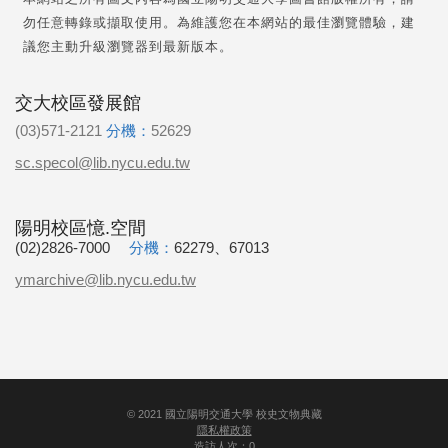
勿任意轉錄或擷取使用。為維護您在本網站的最佳瀏覽體驗，建
議您主動升級瀏覽器到最新版本。
交大校區發展館
(03)571-2121
分機：
52629
sc.specol@lib.nycu.edu.tw
陽明校區憶.空間
(02)2826-7000
分機：
62279、67013
ymarchive@lib.nycu.edu.tw
©
2021
國立陽明交通大學 校史文物典藏
隱私權政策
造訪人次：0