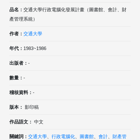
品名：
交通大學行政電腦化發展計畫（圖書館、會計、財
產管理系統）
作者：
交通大學
年代：
1983~1986
出版者：
-
數量：
-
稽核資料：
-
版本：
影印稿
作品語文：
中文
關鍵詞：
交通大學
、
行政電腦化
、
圖書館
、
會計
、
財產管