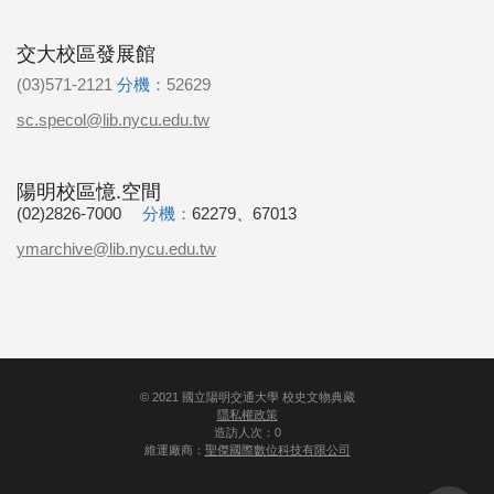
交大校區發展館
(03)571-2121
分機：
52629
sc.specol@lib.nycu.edu.tw
陽明校區憶.空間
(02)2826-7000
分機：
62279、67013
ymarchive@lib.nycu.edu.tw
©
2021
國立陽明交通大學 校史文物典藏
隱私權政策
造訪人次：0
維運廠商：
聖傑國際數位科技有限公司