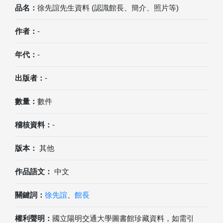
品名：
徐先誼先生資料 (認識館長、簡介、照片等)
作者：
-
年代：
-
出版者：
-
數量：
數件
稽核資料：
-
版本：
其他
作品語文：
中文
關鍵詞：
徐先誼
、
館長
權利聲明：
國立陽明交通大學圖書館珍藏資料，如需引