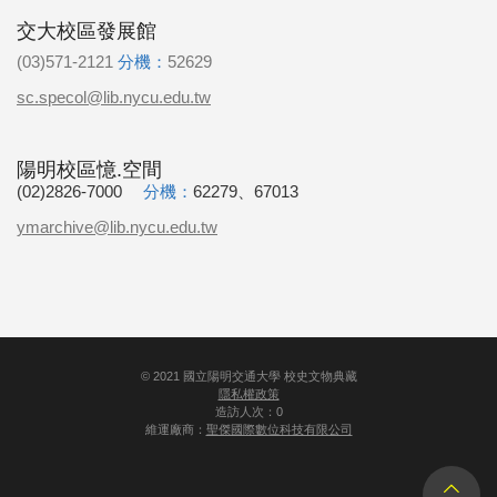
交大校區發展館
(03)571-2121
分機：
52629
sc.specol@lib.nycu.edu.tw
陽明校區憶.空間
(02)2826-7000
分機：
62279、67013
ymarchive@lib.nycu.edu.tw
©
2021
國立陽明交通大學 校史文物典藏
隱私權政策
造訪人次：0
維運廠商：
聖傑國際數位科技有限公司