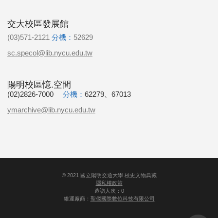
交大校區發展館
(03)571-2121
分機：
52629
sc.specol@lib.nycu.edu.tw
陽明校區憶.空間
(02)2826-7000
分機：
62279、67013
ymarchive@lib.nycu.edu.tw
©
2021
國立陽明交通大學 校史文物典藏
隱私權政策
造訪人次：0
維運廠商：
聖傑國際數位科技有限公司