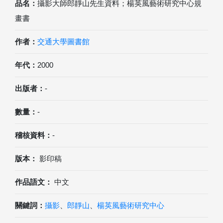
品名：
攝影大師郎靜山先生資料；楊英風藝術研究中心規
畫書
作者：
交通大學圖書館
年代：
2000
出版者：
-
數量：
-
稽核資料：
-
版本：
影印稿
作品語文：
中文
關鍵詞：
攝影
、
郎靜山
、
楊英風藝術研究中心