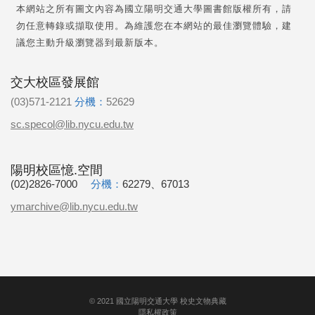
本網站之所有圖文內容為國立陽明交通大學圖書館版權所有，請
勿任意轉錄或擷取使用。為維護您在本網站的最佳瀏覽體驗，建
議您主動升級瀏覽器到最新版本。
交大校區發展館
(03)571-2121
分機：
52629
sc.specol@lib.nycu.edu.tw
陽明校區憶.空間
(02)2826-7000
分機：
62279、67013
ymarchive@lib.nycu.edu.tw
©
2021
國立陽明交通大學 校史文物典藏
隱私權政策