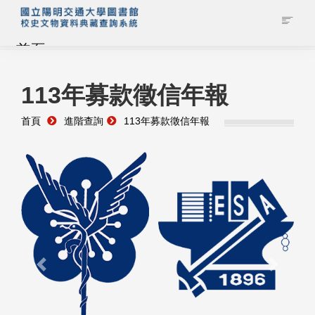
首頁
藏品查詢
113年募款徵信年報
首頁
進階查詢
113年募款徵信年報
校史館簡介
藏品清單全覽
資料調閱申請
管理者登入
Previous
Next