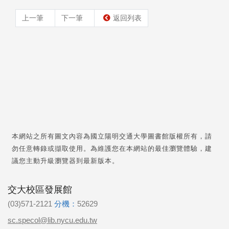
上一筆
下一筆
返回列表
本網站之所有圖文內容為國立陽明交通大學圖書館版權所有，請
勿任意轉錄或擷取使用。為維護您在本網站的最佳瀏覽體驗，建
議您主動升級瀏覽器到最新版本。
交大校區發展館
(03)571-2121
分機：
52629
sc.specol@lib.nycu.edu.tw