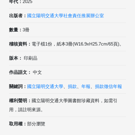
年代：
2025
出版者：
國立陽明交通大學社會責任推展辦公室
數量：
3冊
稽核資料：
電子檔1份，紙本3冊(W16.9xH25.7cm/65頁)。
版本：
印刷品
作品語文：
中文
關鍵詞：
國立陽明交通大學
、
捐款
、
年報
、
捐款徵信年報
權利聲明：
國立陽明交通大學圖書館珍藏資料，如需引
用，請註明來源。
取用權：
部分瀏覽