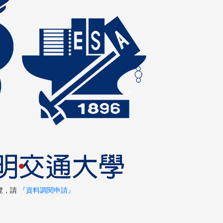
Next
覽，請
『資料調閱申請』