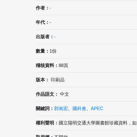
作者：
-
年代：
-
出版者：
-
數量：
1份
稽核資料：
88頁
版本：
印刷品
作品語文：
中文
關鍵詞：
郭南宏
、
國科會
、
APEC
權利聲明：
國立陽明交通大學圖書館珍藏資料，如