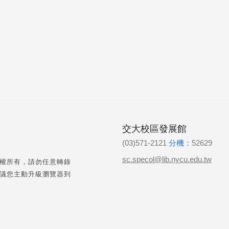
交大校區發展館
(03)571-2121
分機：
52629
sc.specol@lib.nycu.edu.tw
權所有，請勿任意轉錄
議您主動升級瀏覽器到