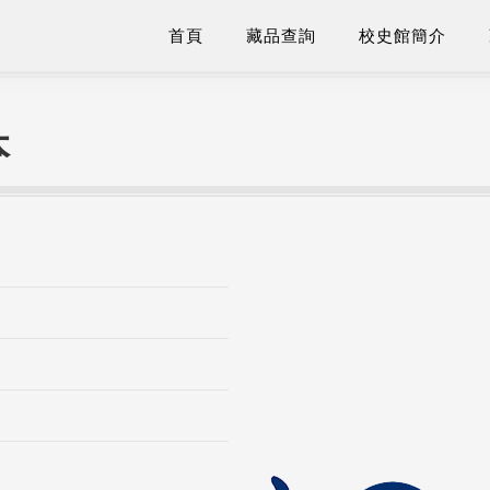
首頁
藏品查詢
校史館簡介
本