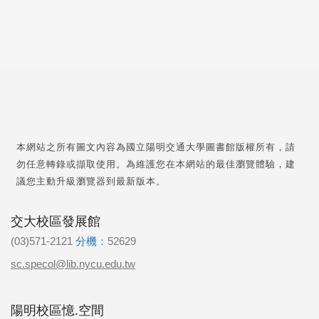
本網站之所有圖文內容為國立陽明交通大學圖書館版權所有，請
勿任意轉錄或擷取使用。為維護您在本網站的最佳瀏覽體驗，建
議您主動升級瀏覽器到最新版本。
交大校區發展館
(03)571-2121
分機：
52629
sc.specol@lib.nycu.edu.tw
陽明校區憶.空間