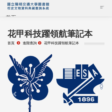
首頁
藏品查詢
花甲科技躍領航筆記本
首頁
進階查詢
花甲科技躍領航筆記本
校史館簡介
藏品清單全覽
資料調閱申請
管理者登入
Previous
Next