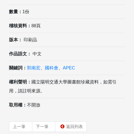
數量：
1份
稽核資料：
88頁
版本：
印刷品
作品語文：
中文
關鍵詞：
郭南宏
、
國科會
、
APEC
權利聲明：
國立陽明交通大學圖書館珍藏資料，如需引
用，請註明來源。
取用權：
不開放
上一筆
下一筆
返回列表