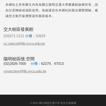
本網站之所有圖文內容為國立陽明交通大學圖書館版權所有，請
勿任意轉錄或擷取使用。為維護您在本網站的最佳瀏覽體驗，建
議您主動升級瀏覽器到最新版本。
交大校區發展館
(03)571-2121
分機：
52629
sc.specol@lib.nycu.edu.tw
陽明校區憶.空間
(02)2826-7000
分機：
62279、67013
ymarchive@lib.nycu.edu.tw
©
2021
國立陽明交通大學 校史文物典藏