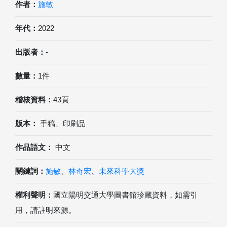
作者：
施敏
年代：
2022
出版者：
-
數量：
1件
稽核資料：
43頁
版本：
手稿、印刷品
作品語文：
中文
關鍵詞：
施敏
、
林奇宏
、
未來科學大獎
權利聲明：
國立陽明交通大學圖書館珍藏資料，如需引
用，請註明來源。