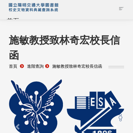
首頁
藏品查詢
施敏教授致林奇宏校長信
函
校史館簡介
首頁
進階查詢
施敏教授致林奇宏校長信函
藏品清單全覽
資料調閱申請
管理者登入
Previous
Next