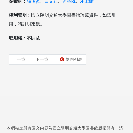
關鍵詞：
張俊彥
、
白文正
、
監察院
、
木淑館
權利聲明：
國立陽明交通大學圖書館珍藏資料，如需引
用，請註明來源。
取用權：
不開放
上一筆
下一筆
返回列表
本網站之所有圖文內容為國立陽明交通大學圖書館版權所有，請