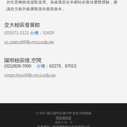
勿任意轉錄或擷取使用。為維護您在本網站的最佳瀏覽體驗，建
議您主動升級瀏覽器到最新版本。
交大校區發展館
(03)571-2121
分機：
52629
sc.specol@lib.nycu.edu.tw
陽明校區憶.空間
(02)2826-7000
分機：
62279、67013
ymarchive@lib.nycu.edu.tw
©
2021
國立陽明交通大學 校史文物典藏
隱私權政策
造訪人次：0
維運廠商：
聖傑國際數位科技有限公司