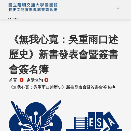
首頁
藏品查詢
《無我心寬：吳重雨口述
歷史》新書發表會暨簽書
校史館簡介
會簽名簿
藏品清單全覽
首頁
進階查詢
資料調閱申請
《無我心寬：吳重雨口述歷史》新書發表會暨簽書會簽名簿
管理者登入