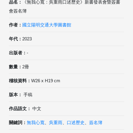
品名：
《無我心寬：吳重雨口述歷史》新書發表會暨簽書
會簽名簿
作者：
國立陽明交通大學圖書館
年代：
2023
出版者：
-
數量：
2冊
稽核資料：
W26 x H19 cm
版本：
手稿
作品語文：
中文
關鍵詞：
無我心寬
、
吳重雨
、
口述歷史
、
簽名簿