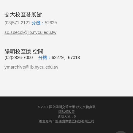
交大校區發展館
(03)571-2121
分機：
52629
sc.specol@lib.nycu.edu.tw
陽明校區憶.空間
(02)2826-7000
分機：
62279、67013
ymarchive@lib.nycu.edu.tw
©
2021
國立陽明交通大學 校史文物典藏
隱私權政策
造訪人次：0
維運廠商：
聖傑國際數位科技有限公司