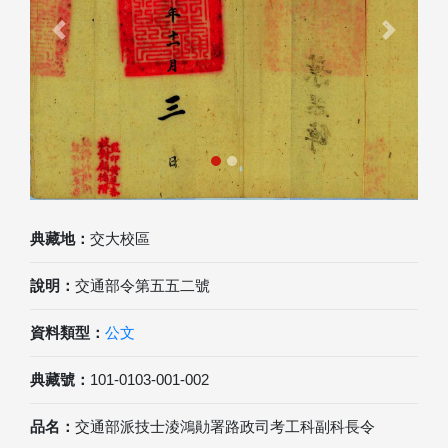
Previous
Next
典藏地：
交大校區
說明：
交通部令第五五二號
資料類型：
公文
典藏號：
101-0103-001-002
品名：
交通部派技士淩鴻勛署路政司考工科副科長令