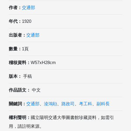
作者：
交通部
年代：
1920
出版者：
交通部
數量：
1頁
稽核資料：
W57xH28cm
版本：
手稿
作品語文：
中文
關鍵詞：
交通部
、
淩鴻勛
、
路政司
、
考工科
、
副科長
權利聲明：
國立陽明交通大學圖書館珍藏資料，如需引
用，請註明來源。