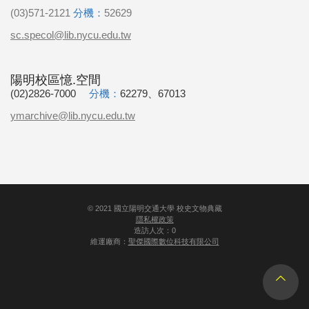
(03)571-2121
分機：
52629
sc.specol@lib.nycu.edu.tw
陽明校區憶.空間
(02)2826-7000
分機：
62279、67013
ymarchive@lib.nycu.edu.tw
©
2021
國立陽明交通大學 校史文物典藏
隱私權政策
造訪人次：0
維運廠商：
聖傑國際數位科技有限公司