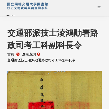
首頁
藏品查詢
交通部派技士淩鴻勛署路
政司考工科副科長令
校史館簡介
首頁
進階查詢
藏品清單全覽
交通部派技士淩鴻勛署路政司考工科副科長令
資料調閱申請
管理者登入