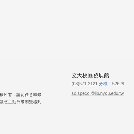
交大校區發展館
(03)571-2121
分機：
52629
sc.specol@lib.nycu.edu.tw
權所有，請勿任意轉錄
議您主動升級瀏覽器到