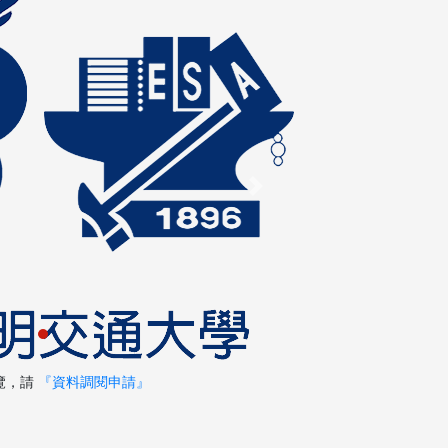
Next
覽，請
『資料調閱申請』