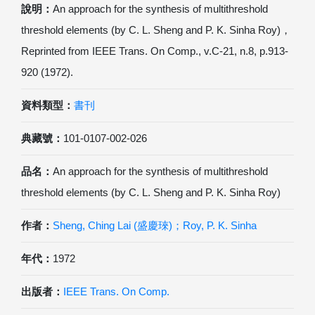
說明：
An approach for the synthesis of multithreshold
threshold elements (by C. L. Sheng and P. K. Sinha Roy)，
Reprinted from IEEE Trans. On Comp., v.C-21, n.8, p.913-
920 (1972).
資料類型：
書刊
典藏號：
101-0107-002-026
品名：
An approach for the synthesis of multithreshold
threshold elements (by C. L. Sheng and P. K. Sinha Roy)
作者：
Sheng, Ching Lai (盛慶琜)；Roy, P. K. Sinha
年代：
1972
出版者：
IEEE Trans. On Comp.