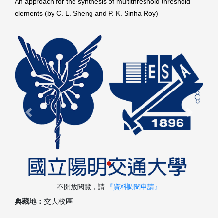
An approach for the synthesis of multithreshold threshold
elements (by C. L. Sheng and P. K. Sinha Roy)
Previous
Next
不開放閱覽，請
『資料調閱申請』
典藏地：
交大校區