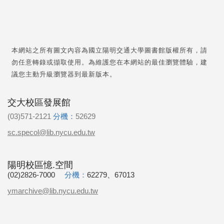
本網站之所有圖文內容為國立陽明交通大學圖書館版權所有，請
勿任意轉錄或擷取使用。為維護您在本網站的最佳瀏覽體驗，建
議您主動升級瀏覽器到最新版本。
交大校區發展館
(03)571-2121
分機：
52629
sc.specol@lib.nycu.edu.tw
陽明校區憶.空間
(02)2826-7000
分機：
62279、67013
ymarchive@lib.nycu.edu.tw