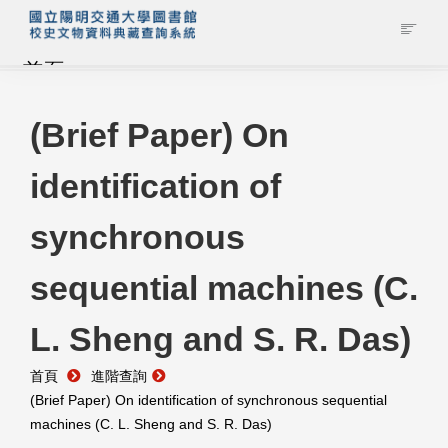
首頁
藏品查詢
(Brief Paper) On
identification of
校史館簡介
synchronous
藏品清單全覽
sequential machines (C.
資料調閱申請
L. Sheng and S. R. Das)
管理者登入
首頁
進階查詢
(Brief Paper) On identification of synchronous sequential
machines (C. L. Sheng and S. R. Das)