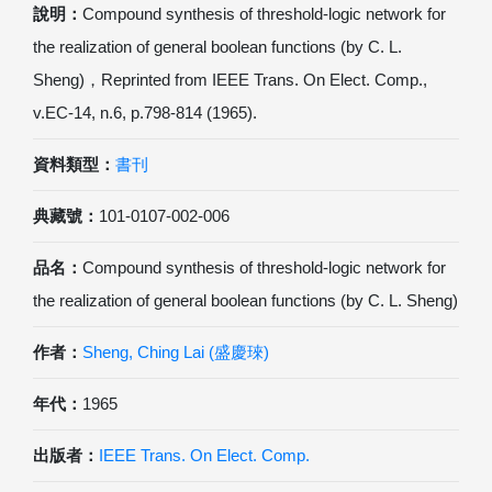
說明：
Compound synthesis of threshold-logic network for
the realization of general boolean functions (by C. L.
Sheng)，Reprinted from IEEE Trans. On Elect. Comp.,
v.EC-14, n.6, p.798-814 (1965).
資料類型：
書刊
典藏號：
101-0107-002-006
品名：
Compound synthesis of threshold-logic network for
the realization of general boolean functions (by C. L. Sheng)
作者：
Sheng, Ching Lai (盛慶琜)
年代：
1965
出版者：
IEEE Trans. On Elect. Comp.