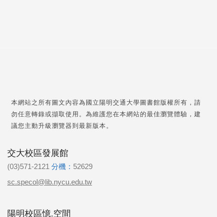
本網站之所有圖文內容為國立陽明交通大學圖書館版權所有，請
勿任意轉錄或擷取使用。為維護您在本網站的最佳瀏覽體驗，建
議您主動升級瀏覽器到最新版本。
交大校區發展館
(03)571-2121
分機：
52629
sc.specol@lib.nycu.edu.tw
陽明校區憶.空間