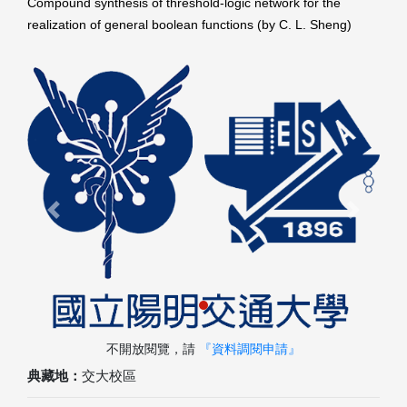
Compound synthesis of threshold-logic network for the
realization of general boolean functions (by C. L. Sheng)
Previous
Next
不開放閱覽，請
『資料調閱申請』
典藏地：
交大校區