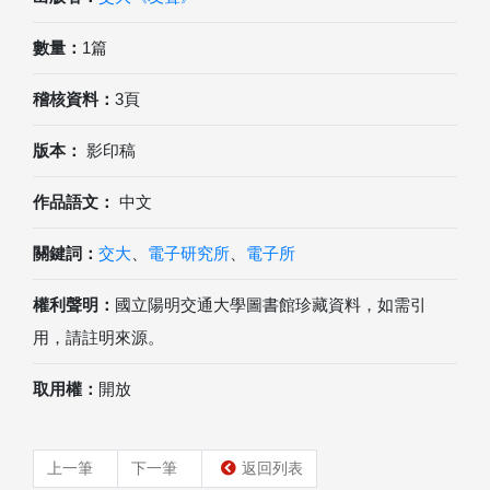
數量：
1篇
稽核資料：
3頁
版本：
影印稿
作品語文：
中文
關鍵詞：
交大
、
電子研究所
、
電子所
權利聲明：
國立陽明交通大學圖書館珍藏資料，如需引
用，請註明來源。
取用權：
開放
上一筆
下一筆
返回列表