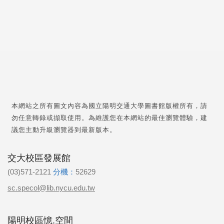
本網站之所有圖文內容為國立陽明交通大學圖書館版權所有，請
勿任意轉錄或擷取使用。為維護您在本網站的最佳瀏覽體驗，建
議您主動升級瀏覽器到最新版本。
交大校區發展館
(03)571-2121
分機：
52629
sc.specol@lib.nycu.edu.tw
陽明校區憶.空間