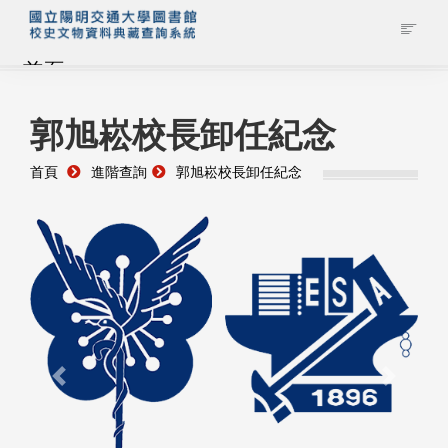
首頁
藏品查詢
郭旭崧校長卸任紀念
首頁
進階查詢
郭旭崧校長卸任紀念
校史館簡介
藏品清單全覽
資料調閱申請
管理者登入
Previous
Next