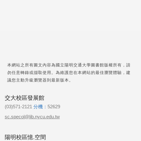
本網站之所有圖文內容為國立陽明交通大學圖書館版權所有，請
勿任意轉錄或擷取使用。為維護您在本網站的最佳瀏覽體驗，建
議您主動升級瀏覽器到最新版本。
交大校區發展館
(03)571-2121
分機：
52629
sc.specol@lib.nycu.edu.tw
陽明校區憶.空間