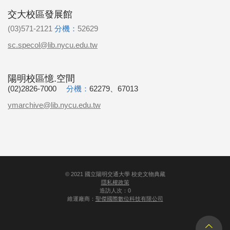
交大校區發展館
(03)571-2121
分機：
52629
sc.specol@lib.nycu.edu.tw
陽明校區憶.空間
(02)2826-7000
分機：
62279、67013
ymarchive@lib.nycu.edu.tw
©
2021
國立陽明交通大學 校史文物典藏
隱私權政策
造訪人次：0
維運廠商：
聖傑國際數位科技有限公司