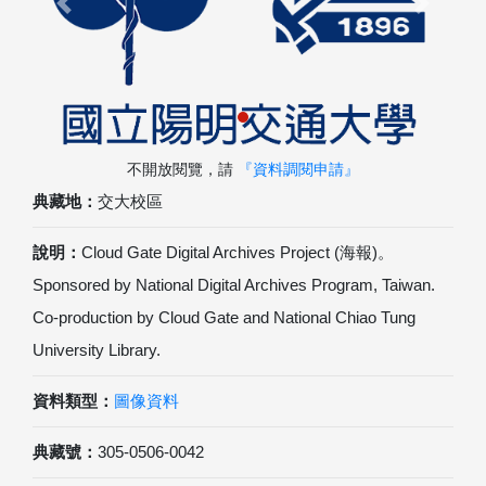
Previous
Next
不開放閱覽，請
『資料調閱申請』
典藏地：
交大校區
說明：
Cloud Gate Digital Archives Project (海報)。
Sponsored by National Digital Archives Program, Taiwan.
Co-production by Cloud Gate and National Chiao Tung
University Library.
資料類型：
圖像資料
典藏號：
305-0506-0042