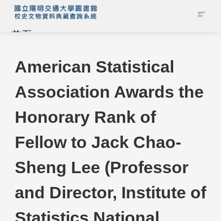
首頁
藏品查詢
American Statistical
Association Awards the
校史館簡介
Honorary Rank of
藏品清單全覽
Fellow to Jack Chao-
資料調閱申請
Sheng Lee (Professor
管理者登入
and Director, Institute of
Statistics National