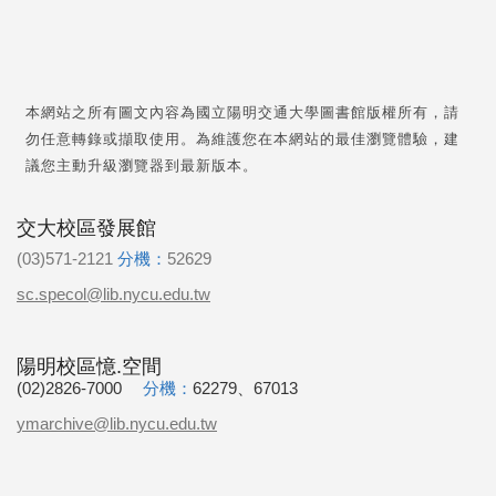
本網站之所有圖文內容為國立陽明交通大學圖書館版權所有，請
勿任意轉錄或擷取使用。為維護您在本網站的最佳瀏覽體驗，建
議您主動升級瀏覽器到最新版本。
交大校區發展館
(03)571-2121
分機：
52629
sc.specol@lib.nycu.edu.tw
陽明校區憶.空間
(02)2826-7000
分機：
62279、67013
ymarchive@lib.nycu.edu.tw