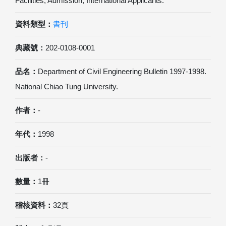
Facilities, Admission, International Applicants.
資料類型：
書刊
典藏號：
202-0108-0001
品名：
Department of Civil Engineering Bulletin 1997-1998.
National Chiao Tung University.
作者：
-
年代：
1998
出版者：
-
數量：
1冊
稽核資料：
32頁