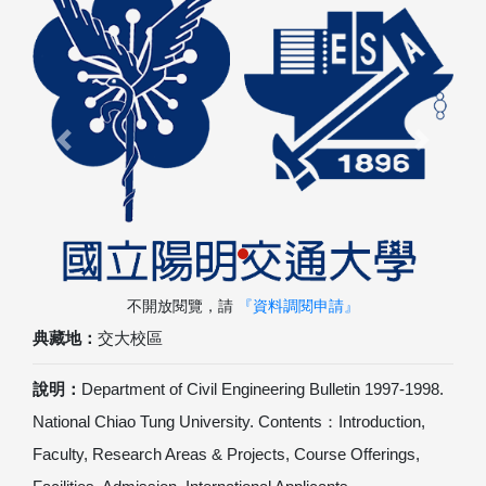
Previous
Next
不開放閱覽，請
『資料調閱申請』
典藏地：
交大校區
說明：
Department of Civil Engineering Bulletin 1997-1998.
National Chiao Tung University. Contents：Introduction,
Faculty, Research Areas & Projects, Course Offerings,