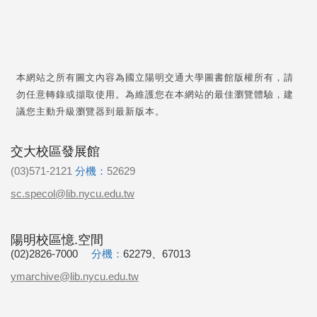
本網站之所有圖文內容為國立陽明交通大學圖書館版權所有，請
勿任意轉錄或擷取使用。為維護您在本網站的最佳瀏覽體驗，建
議您主動升級瀏覽器到最新版本。
交大校區發展館
(03)571-2121
分機：
52629
sc.specol@lib.nycu.edu.tw
陽明校區憶.空間
(02)2826-7000
分機：
62279、67013
ymarchive@lib.nycu.edu.tw