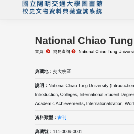
National Chiao Tung 
首頁
簡易查詢
National Chiao Tung Universit
典藏地：
交大校區
說明：
National Chiao Tung University (Introduct
Introduction, Colleges, International Student Deg
Academic Achievements, Internationalization, Wor
資料類型：
書刊
典藏號：
111-0009-0001