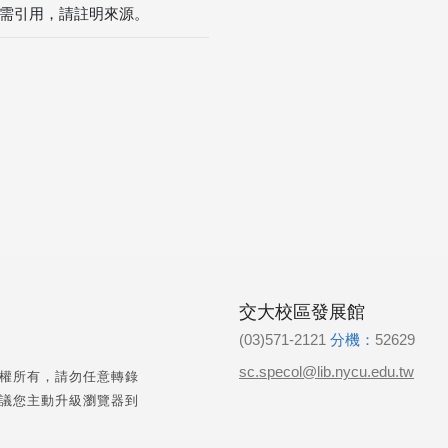
需引用，請註明來源。
交大校區發展館
(03)571-2121
分機：
52629
sc.specol@lib.nycu.edu.tw
權所有，請勿任意轉錄
議您主動升級瀏覽器到