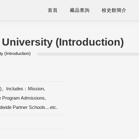
首頁
藏品查詢
校史館簡介
University (Introduction)
y (Introduction)
ion)。Includes：Mission,
ree Program Admissions,
ldwide Partner Schools…etc.