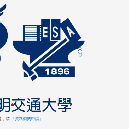
Next
覽，請
『資料調閱申請』