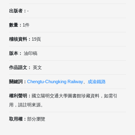
出版者：
-
數量：
1件
稽核資料：
19頁
版本：
油印稿
作品語文：
英文
關鍵詞：
Chengtu-Chungking Railway
、
成渝鐵路
權利聲明：
國立陽明交通大學圖書館珍藏資料，如需引
用，請註明來源。
取用權：
部分瀏覽