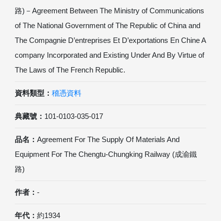
路)－Agreement Between The Ministry of Communications
of The National Government of The Republic of China and
The Compagnie D’entreprises Et D’exportations En Chine A
company Incorporated and Existing Under And By Virtue of
The Laws of The French Republic.
資料類型：
稽憑資料
典藏號：
101-0103-035-017
品名：
Agreement For The Supply Of Materials And
Equipment For The Chengtu-Chungking Railway (成渝鐵
路)
作者：
-
年代：
約1934