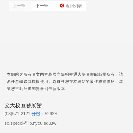
上一筆
下一筆
返回列表
本網站之所有圖文內容為國立陽明交通大學圖書館版權所有，請
勿任意轉錄或擷取使用。為維護您在本網站的最佳瀏覽體驗，建
議您主動升級瀏覽器到最新版本。
交大校區發展館
(03)571-2121
分機：
52629
sc.specol@lib.nycu.edu.tw