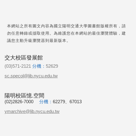
本網站之所有圖文內容為國立陽明交通大學圖書館版權所有，請
勿任意轉錄或擷取使用。為維護您在本網站的最佳瀏覽體驗，建
議您主動升級瀏覽器到最新版本。
交大校區發展館
(03)571-2121
分機：
52629
sc.specol@lib.nycu.edu.tw
陽明校區憶.空間
(02)2826-7000
分機：
62279、67013
ymarchive@lib.nycu.edu.tw