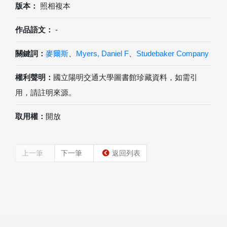
版本：
照相複本
作品語文：
-
關鍵詞：
麥爾斯
、
Myers, Daniel F
、
Studebaker Company
權利聲明：
國立陽明交通大學圖書館珍藏資料，如需引
用，請註明來源。
取用權：
開放
上一筆
下一筆
返回列表