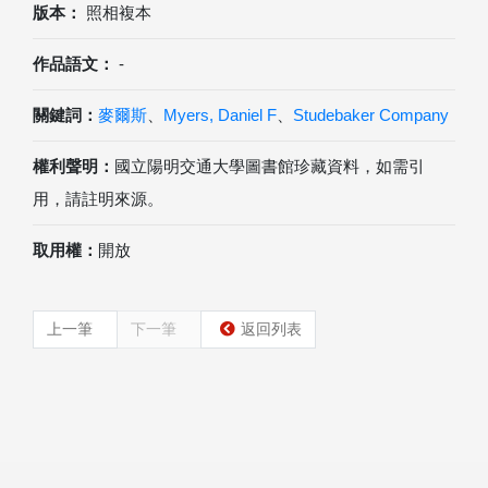
版本：
照相複本
作品語文：
-
關鍵詞：
麥爾斯
、
Myers, Daniel F
、
Studebaker Company
權利聲明：
國立陽明交通大學圖書館珍藏資料，如需引
用，請註明來源。
取用權：
開放
上一筆
下一筆
返回列表