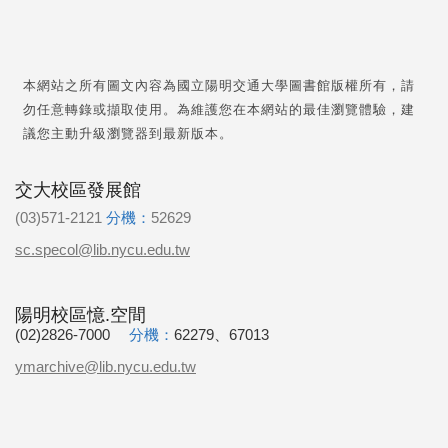
本網站之所有圖文內容為國立陽明交通大學圖書館版權所有，請
勿任意轉錄或擷取使用。為維護您在本網站的最佳瀏覽體驗，建
議您主動升級瀏覽器到最新版本。
交大校區發展館
(03)571-2121
分機：
52629
sc.specol@lib.nycu.edu.tw
陽明校區憶.空間
(02)2826-7000
分機：
62279、67013
ymarchive@lib.nycu.edu.tw