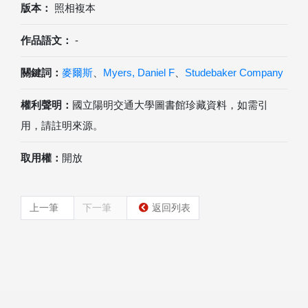
版本：
照相複本
作品語文：
-
關鍵詞：
麥爾斯
、
Myers, Daniel F
、
Studebaker Company
權利聲明：
國立陽明交通大學圖書館珍藏資料，如需引
用，請註明來源。
取用權：
開放
上一筆
下一筆
返回列表