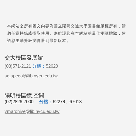
本網站之所有圖文內容為國立陽明交通大學圖書館版權所有，請
勿任意轉錄或擷取使用。為維護您在本網站的最佳瀏覽體驗，建
議您主動升級瀏覽器到最新版本。
交大校區發展館
(03)571-2121
分機：
52629
sc.specol@lib.nycu.edu.tw
陽明校區憶.空間
(02)2826-7000
分機：
62279、67013
ymarchive@lib.nycu.edu.tw