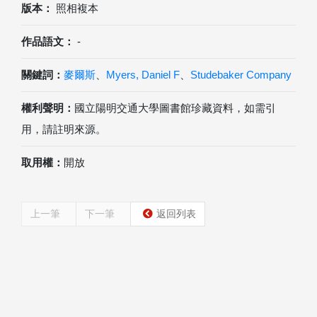
版本：
照相複本
作品語文：
-
關鍵詞：
麥爾斯
、
Myers, Daniel F
、
Studebaker Company
權利聲明：
國立陽明交通大學圖書館珍藏資料，如需引
用，請註明來源。
取用權：
開放
上一筆
下一筆
返回列表