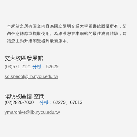
本網站之所有圖文內容為國立陽明交通大學圖書館版權所有，請
勿任意轉錄或擷取使用。為維護您在本網站的最佳瀏覽體驗，建
議您主動升級瀏覽器到最新版本。
交大校區發展館
(03)571-2121
分機：
52629
sc.specol@lib.nycu.edu.tw
陽明校區憶.空間
(02)2826-7000
分機：
62279、67013
ymarchive@lib.nycu.edu.tw