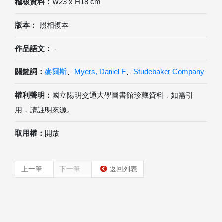
稽核資料：
W23 x H18 cm
版本：
照相複本
作品語文：
-
關鍵詞：
麥爾斯
、
Myers, Daniel F
、
Studebaker Company
權利聲明：
國立陽明交通大學圖書館珍藏資料，如需引
用，請註明來源。
取用權：
開放
上一筆
下一筆
返回列表