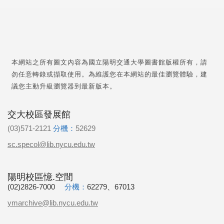
本網站之所有圖文內容為國立陽明交通大學圖書館版權所有，請
勿任意轉錄或擷取使用。為維護您在本網站的最佳瀏覽體驗，建
議您主動升級瀏覽器到最新版本。
交大校區發展館
(03)571-2121
分機：
52629
sc.specol@lib.nycu.edu.tw
陽明校區憶.空間
(02)2826-7000
分機：
62279、67013
ymarchive@lib.nycu.edu.tw