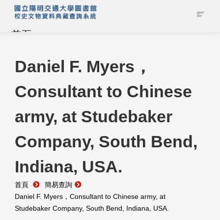
首頁
藏品查詢
Daniel F. Myers，
Consultant to Chinese
校史館簡介
army, at Studebaker
藏品清單全覽
Company, South Bend,
資料調閱申請
Indiana, USA.
管理者登入
首頁
簡易查詢
Daniel F. Myers，Consultant to Chinese army, at
Studebaker Company, South Bend, Indiana, USA.