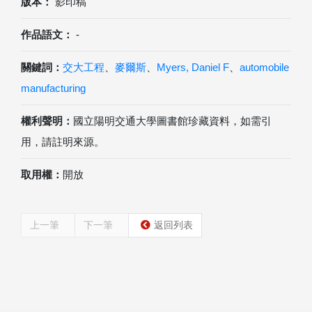
版本：
影印稿
作品語文：
-
關鍵詞：
交大工程
、
麥爾斯
、
Myers, Daniel F
、
automobile
manufacturing
權利聲明：
國立陽明交通大學圖書館珍藏資料，如需引
用，請註明來源。
取用權：
開放
上一筆
下一筆
返回列表