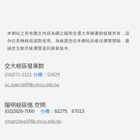
本網站之所有圖文內容為國立陽明交通大學圖書館版權所有，請
勿任意轉錄或擷取使用。為維護您在本網站的最佳瀏覽體驗，建
議您主動升級瀏覽器到最新版本。
交大校區發展館
(03)571-2121
分機：
52629
sc.specol@lib.nycu.edu.tw
陽明校區憶.空間
(02)2826-7000
分機：
62279、67013
ymarchive@lib.nycu.edu.tw