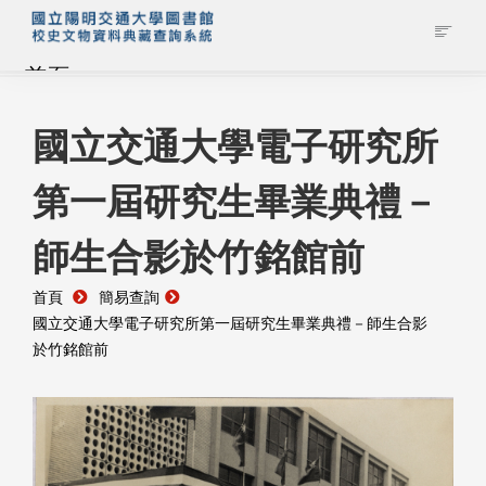
首頁
藏品查詢
國立交通大學電子研究所
第一屆研究生畢業典禮－
校史館簡介
師生合影於竹銘館前
藏品清單全覽
首頁
簡易查詢
資料調閱申請
國立交通大學電子研究所第一屆研究生畢業典禮－師生合影
於竹銘館前
管理者登入