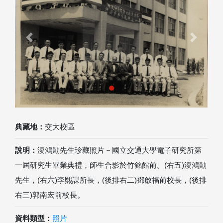
Previous
Next
典藏地：
交大校區
說明：
淩鴻勛先生珍藏照片－國立交通大學電子研究所第
一屆研究生畢業典禮，師生合影於竹銘館前。(右五)淩鴻勛
先生，(右六)李熙謀所長，(後排右二)鄧啟福前校長，(後排
右三)郭南宏前校長。
資料類型：
照片