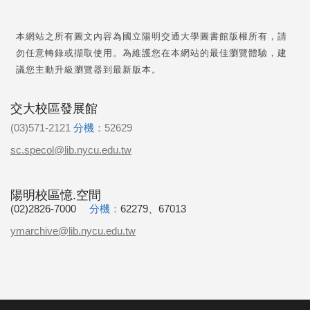
本網站之所有圖文內容為國立陽明交通大學圖書館版權所有，請
勿任意轉錄或擷取使用。為維護您在本網站的最佳瀏覽體驗，建
議您主動升級瀏覽器到最新版本。
交大校區發展館
(03)571-2121
分機：
52629
sc.specol@lib.nycu.edu.tw
陽明校區憶.空間
(02)2826-7000
分機：
62279、67013
ymarchive@lib.nycu.edu.tw