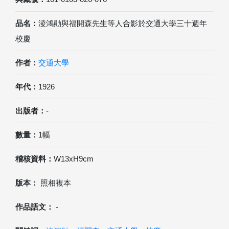
品名：
淩鴻勛與福開森先生等人合影於交通大學三十週年
校慶
作者：
交通大學
年代：
1926
出版者：
-
數量：
1幅
稽核資料：
W13xH9cm
版本：
照相複本
作品語文：
-