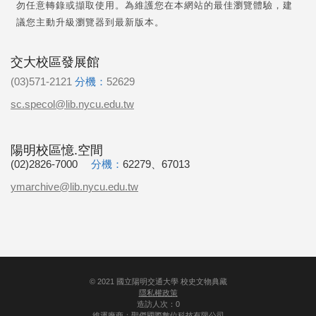
勿任意轉錄或擷取使用。為維護您在本網站的最佳瀏覽體驗，建
議您主動升級瀏覽器到最新版本。
交大校區發展館
(03)571-2121
分機：
52629
sc.specol@lib.nycu.edu.tw
陽明校區憶.空間
(02)2826-7000
分機：
62279、67013
ymarchive@lib.nycu.edu.tw
©
2021
國立陽明交通大學 校史文物典藏
隱私權政策
造訪人次：0
維運廠商：
聖傑國際數位科技有限公司