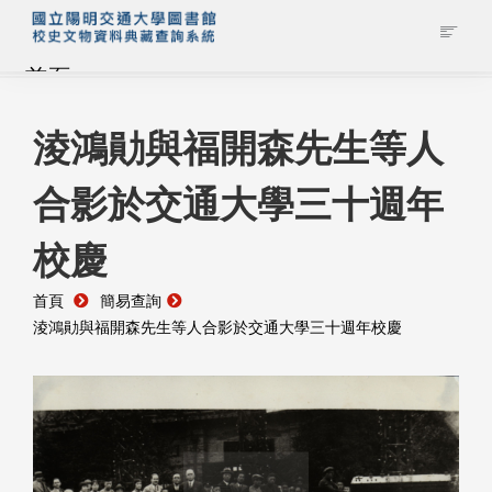
首頁
藏品查詢
淩鴻勛與福開森先生等人
合影於交通大學三十週年
校史館簡介
校慶
藏品清單全覽
首頁
簡易查詢
資料調閱申請
淩鴻勛與福開森先生等人合影於交通大學三十週年校慶
管理者登入