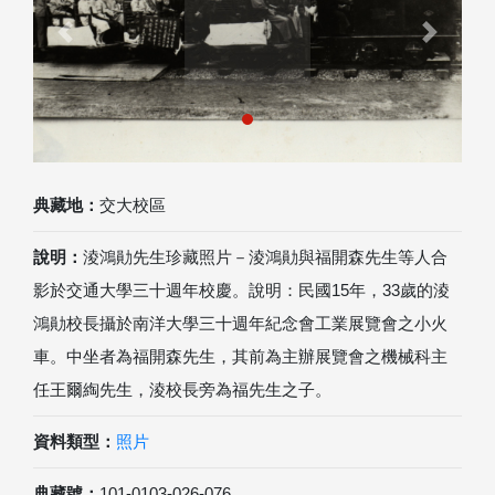
Previous
Next
典藏地：
交大校區
說明：
淩鴻勛先生珍藏照片－淩鴻勛與福開森先生等人合
影於交通大學三十週年校慶。說明：民國15年，33歲的淩
鴻勛校長攝於南洋大學三十週年紀念會工業展覽會之小火
車。中坐者為福開森先生，其前為主辦展覽會之機械科主
任王爾綯先生，淩校長旁為福先生之子。
資料類型：
照片
典藏號：
101-0103-026-076