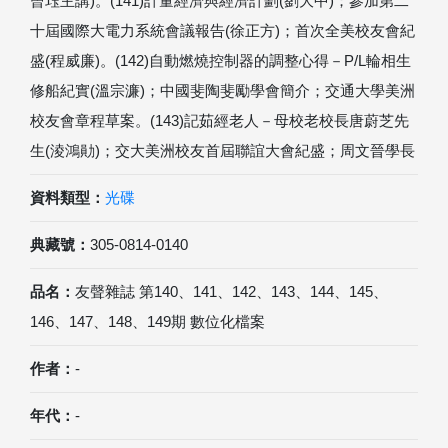
曾珏主講)。(141)計量經濟與經濟計劃(劉大中)；參加第二
十屆國際大電力系統會議報告(徐正方)；首次全美校友會紀
盛(程威廉)。(142)自動燃燒控制器的調整心得－P/L輪相生
修船紀實(溫宗濂)；中國斐陶斐勵學會簡介；交通大學美洲
校友會章程草案。(143)記茹經老人－母校老校長唐蔚芝先
生(淩鴻勛)；交大美洲校友首屆聯誼大會紀盛；周文晉學長
資料類型：
光碟
典藏號：
305-0814-0140
品名：
友聲雜誌 第140、141、142、143、144、145、
146、147、148、149期 數位化檔案
作者：
-
年代：
-