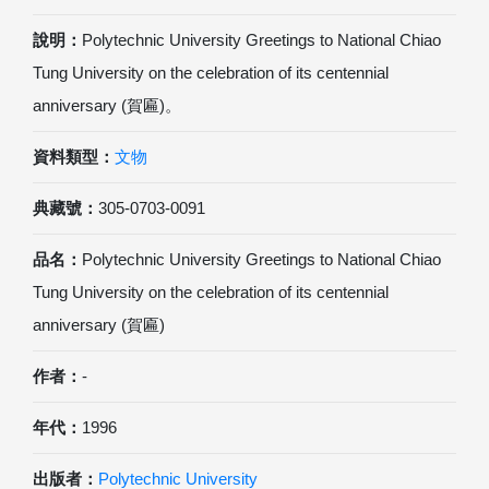
說明：
Polytechnic University Greetings to National Chiao
Tung University on the celebration of its centennial
anniversary (賀匾)。
資料類型：
文物
典藏號：
305-0703-0091
品名：
Polytechnic University Greetings to National Chiao
Tung University on the celebration of its centennial
anniversary (賀匾)
作者：
-
年代：
1996
出版者：
Polytechnic University