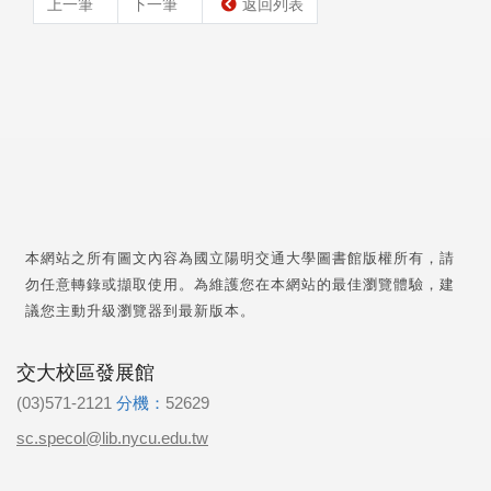
上一筆
下一筆
返回列表
本網站之所有圖文內容為國立陽明交通大學圖書館版權所有，請
勿任意轉錄或擷取使用。為維護您在本網站的最佳瀏覽體驗，建
議您主動升級瀏覽器到最新版本。
交大校區發展館
(03)571-2121
分機：
52629
sc.specol@lib.nycu.edu.tw