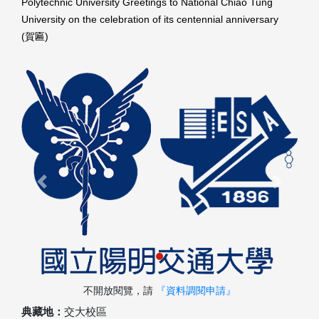
Polytechnic University Greetings to National Chiao Tung
University on the celebration of its centennial anniversary
(賀匾)
Previous
Next
不開放閱覽，請
『資料調閱申請』
典藏地：
交大校區