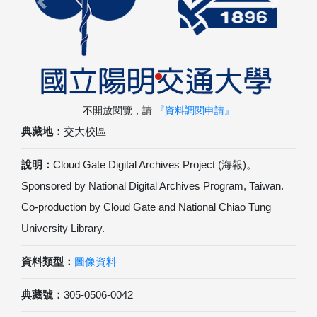
Previous
Next
不開放閱覽，請
『資料調閱申請』
典藏地：
交大校區
說明：
Cloud Gate Digital Archives Project (海報)。
Sponsored by National Digital Archives Program, Taiwan.
Co-production by Cloud Gate and National Chiao Tung
University Library.
資料類型：
圖像資料
典藏號：
305-0506-0042