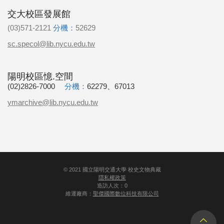
交大校區發展館
(03)571-2121
分機：
52629
sc.specol@lib.nycu.edu.tw
陽明校區憶.空間
(02)2826-7000
分機：
62279、67013
ymarchive@lib.nycu.edu.tw
©
2021
國立陽明交通大學 校史文物典藏
隱私權政策
造訪人次：0
維運廠商：
聖傑國際數位科技有限公司