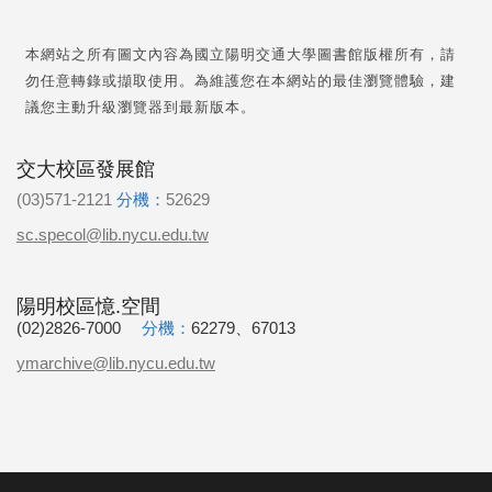
本網站之所有圖文內容為國立陽明交通大學圖書館版權所有，請
勿任意轉錄或擷取使用。為維護您在本網站的最佳瀏覽體驗，建
議您主動升級瀏覽器到最新版本。
交大校區發展館
(03)571-2121
分機：
52629
sc.specol@lib.nycu.edu.tw
陽明校區憶.空間
(02)2826-7000
分機：
62279、67013
ymarchive@lib.nycu.edu.tw