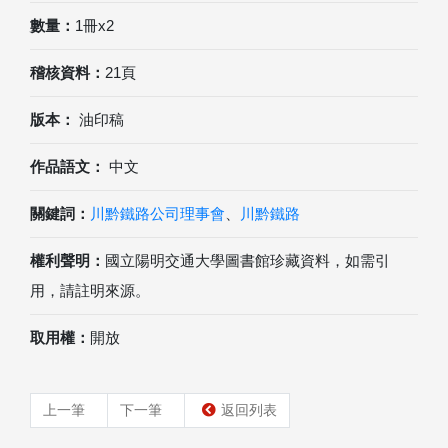
數量：
1冊x2
稽核資料：
21頁
版本：
油印稿
作品語文：
中文
關鍵詞：
川黔鐵路公司理事會
、
川黔鐵路
權利聲明：
國立陽明交通大學圖書館珍藏資料，如需引
用，請註明來源。
取用權：
開放
上一筆
下一筆
返回列表