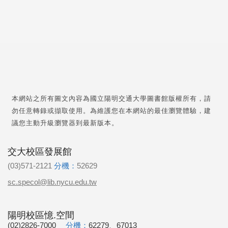
本網站之所有圖文內容為國立陽明交通大學圖書館版權所有，請
勿任意轉錄或擷取使用。為維護您在本網站的最佳瀏覽體驗，建
議您主動升級瀏覽器到最新版本。
交大校區發展館
(03)571-2121
分機：
52629
sc.specol@lib.nycu.edu.tw
陽明校區憶.空間
(02)2826-7000
分機：
62279、67013