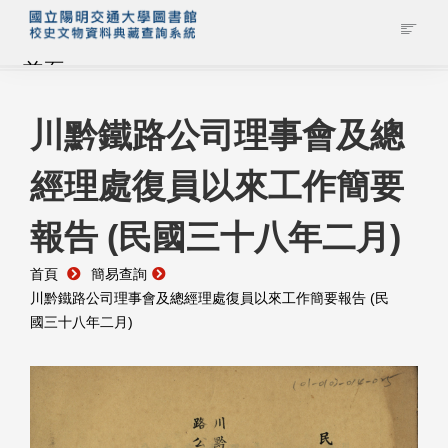
首頁
藏品查詢
川黔鐵路公司理事會及總
經理處復員以來工作簡要
校史館簡介
報告 (民國三十八年二月)
藏品清單全覽
首頁
簡易查詢
資料調閱申請
川黔鐵路公司理事會及總經理處復員以來工作簡要報告 (民
國三十八年二月)
管理者登入