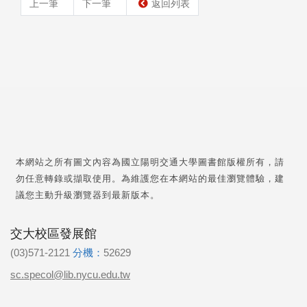
上一筆
下一筆
返回列表
本網站之所有圖文內容為國立陽明交通大學圖書館版權所有，請
勿任意轉錄或擷取使用。為維護您在本網站的最佳瀏覽體驗，建
議您主動升級瀏覽器到最新版本。
交大校區發展館
(03)571-2121
分機：
52629
sc.specol@lib.nycu.edu.tw