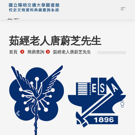
首頁
藏品查詢
茹經老人唐蔚芝先生
首頁
簡易查詢
茹經老人唐蔚芝先生
校史館簡介
藏品清單全覽
資料調閱申請
管理者登入
Previous
Next