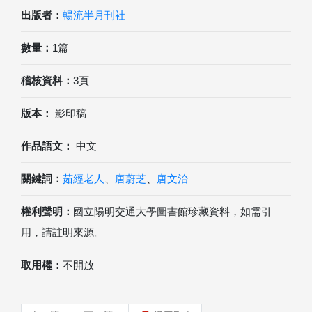
出版者：
暢流半月刊社
數量：
1篇
稽核資料：
3頁
版本：
影印稿
作品語文：
中文
關鍵詞：
茹經老人
、
唐蔚芝
、
唐文治
權利聲明：
國立陽明交通大學圖書館珍藏資料，如需引
用，請註明來源。
取用權：
不開放