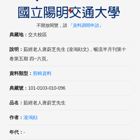
不開放閱覽，請
『資料調閱申請』
典藏地：
交大校區
說明：
茹經老人唐蔚芝先生 (淩鴻勛文)，暢流半月刊第十
卷第五期 四~六頁。
資料類型：
剪輯資料
典藏號：
101-0103-010-096
品名：
茹經老人唐蔚芝先生
作者：
淩鴻勛
年代：
-