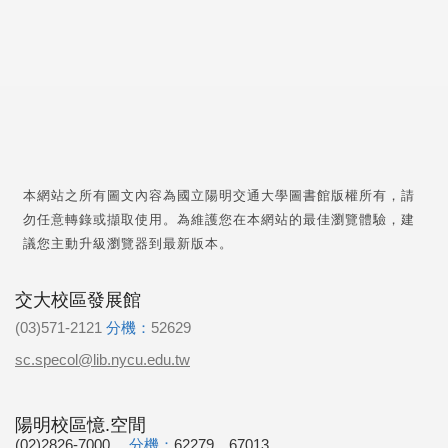
本網站之所有圖文內容為國立陽明交通大學圖書館版權所有，請
勿任意轉錄或擷取使用。為維護您在本網站的最佳瀏覽體驗，建
議您主動升級瀏覽器到最新版本。
交大校區發展館
(03)571-2121
分機：
52629
sc.specol@lib.nycu.edu.tw
陽明校區憶.空間
(02)2826-7000
分機：
62279、67013