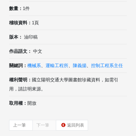
數量：
1件
稽核資料：
1頁
版本：
油印稿
作品語文：
中文
關鍵詞：
機械系
、
運輸工程所
、
陳義揚
、
控制工程系主任
權利聲明：
國立陽明交通大學圖書館珍藏資料，如需引
用，請註明來源。
取用權：
開放
上一筆
下一筆
返回列表