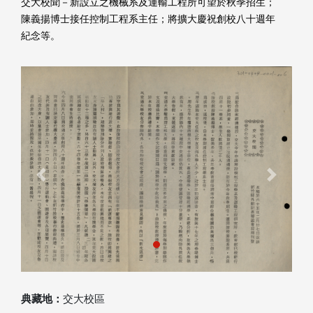
交大校聞－新設立之機械系及運輸工程所可望於秋季招生；
陳義揚博士接任控制工程系主任；將擴大慶祝創校八十週年
紀念等。
Previous
Next
典藏地：
交大校區