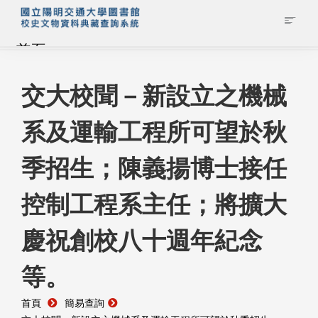
首頁
藏品查詢
交大校聞－新設立之機械
系及運輸工程所可望於秋
校史館簡介
季招生；陳義揚博士接任
藏品清單全覽
控制工程系主任；將擴大
資料調閱申請
慶祝創校八十週年紀念
管理者登入
等。
首頁
簡易查詢