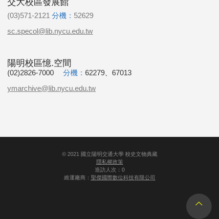
交大校區發展館
(03)571-2121
分機：
52629
sc.specol@lib.nycu.edu.tw
陽明校區憶.空間
(02)2826-7000
分機：
62279、67013
ymarchive@lib.nycu.edu.tw
©
2021
國立陽明交通大學 校史文物典藏
隱私權政策
造訪人次：0
維運廠商：
聖傑國際數位科技有限公司