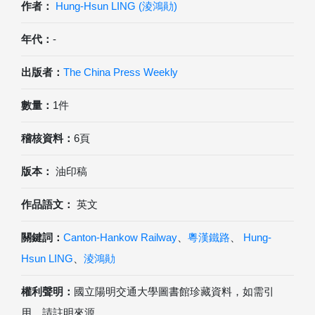
作者：
Hung-Hsun LING (淩鴻勛)
年代：
-
出版者：
The China Press Weekly
數量：
1件
稽核資料：
6頁
版本：
油印稿
作品語文：
英文
關鍵詞：
Canton-Hankow Railway
、
粵漢鐵路
、
Hung-
Hsun LING
、
淩鴻勛
權利聲明：
國立陽明交通大學圖書館珍藏資料，如需引
用，請註明來源。